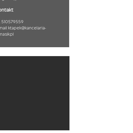
ontakt
l. 510579559
mail:
ktapek@kancelaria-
nasik.pl