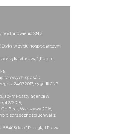
do postanowienia SN z
a”; Etyka w życiu gospodarczym
spółką kapitałową”; „Forum
ka,
apitałowych; sposób
 z 24.07.2013, sygn.: III CNP
zującym koszty agencji w
.pl 2/2015,
 C.H. Beck, Warszawa 2016,
ego o sprzeczności uchwał z
84(13) k.s.h.”, Przegląd Prawa