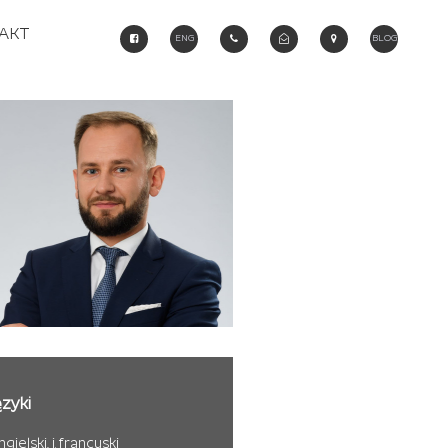
AKT
ENG
BLOG
zyki
angielski, j. francuski