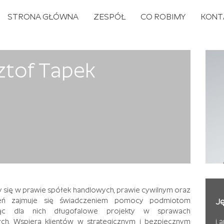
STRONA GŁÓWNA
ZESPÓŁ
CO ROBIMY
KONT
ztof Tapek
y się w prawie spółek handlowych, prawie cywilnym oraz
eń zajmuje się świadczeniem pomocy podmiotom
Ję
ąc dla nich długofalowe projekty w sprawach
j. 
ych. Wspiera klientów w strategicznym i bezpiecznym