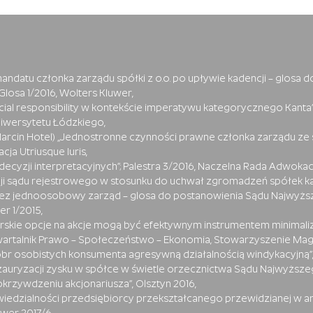
mandatu członka zarządu spółki z o.o. po upływie kadencji – glosa 
”; Glosa 1/2016, Wolters Kluwer,
ocial responsibility w kontekście imperatywu kategorycznego Kant
iwersytetu Łódzkiego,
 Marcin Hotel) „Jednostronne czynności prawne członka zarządu ze 
cja Utriusque Iuris,
 decyzji interpretacyjnych”; Palestra 3/2016, Naczelna Rada Adwokac
icji sądu rejestrowego w stosunku do uchwał zgromadzeń spółek k
zez jednoosobowy zarząd – glosa do postanowienia Sądu Najwyższego
er 1/2015,
erskie opcje na akcje mogą być efektywnym instrumentem minimali
wartalnik Prawo – Społeczeństwo – Ekonomia, Stowarzyszenie Mage
dóbr osobistych konsumenta agresywną działalnością windykacyjną”,
ezauryzacji zysku w spółce w świetle orzecznictwa Sądu Najwyższ
krzywdzeniu akcjonariusza”, Olsztyn 2016,
iedzialności przedsiębiorcy przekształcanego przewidzianej w art. 5