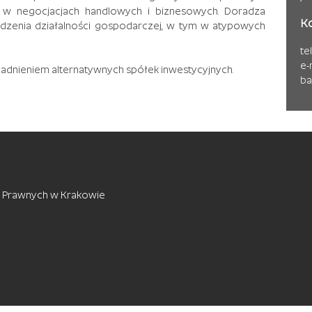
ał w negocjacjach handlowych i biznesowych. Doradza
K
dzenia działalności gospodarczej, w tym w atypowych
te
e-
gadnieniem alternatywnych spółek inwestycyjnych.
ba
 Prawnych w Krakowie