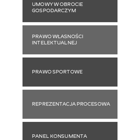
UMOWY W OBROCIE
No
GOSPODARCZYM
Deposit
Bonus
:
Używamy
plików
PRAWO WŁASNOŚCI
cookie
INTELEKTUALNEJ
dziennika
ruchu,
aby
określić,
które
PRAWO SPORTOWE
strony
są
używane.
Strategia
REPREZENTACJA PROCESOWA
wirtualny
kasyna
Automat
PANEL KONSUMENTA
Do