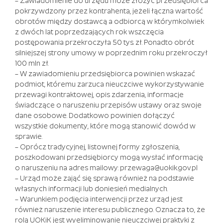
– Zawiadomienie do urzędu może złożyć przedsiębiorca
strony,
pokrzywdzony przez kontrahenta, jeżeli łączna wartość
która
obrotów między dostawcą a odbiorcą w którymkolwiek
zawiera
z dwóch lat poprzedzających rok wszczęcia
listę
postępowania przekroczyła 50 tys. zł. Ponadto obrót
wszystkich
silniejszej strony umowy w poprzednim roku przekroczył
gier
100 mln zł.
dostępnych
– W zawiadomieniu przedsiębiorca powinien wskazać
w
podmiot, któremu zarzuca nieuczciwe wykorzystywanie
kasynie
przewagi kontraktowej, opis zdarzenia, informacje
online
świadczące o naruszeniu przepisów ustawy oraz swoje
wraz
dane osobowe. Dodatkowo powinien dołączyć
z
wszystkie dokumenty, które mogą stanowić dowód w
ich
sprawie.
stawkami
– Oprócz tradycyjnej, listownej formy zgłoszenia,
RTP.
poszkodowani przedsiębiorcy mogą wysłać informację
Duże
o naruszeniu na adres mailowy:
przewaga@uokik.gov.pl
Wygrane
– Urząd może zająć się sprawą również na podstawie
W
własnych informacji lub doniesień medialnych.
Keno
:
– Warunkiem podjęcia interwencji przez urząd jest
Jeśli
również naruszenie interesu publicznego. Oznacza to, że
brakuje
rolą UOKiK jest wyeliminowanie nieuczciwej praktyki z
Ci