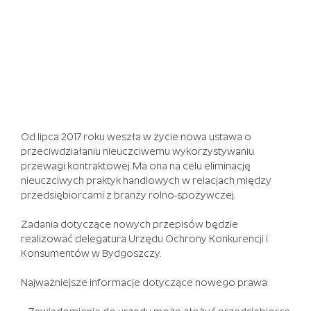
mnożnik
początkowy
o
dodatkowe
5X.
Lvbet
Casino
Bonus
Za
Od lipca 2017 roku weszła w życie nowa ustawa o
Rejestracje
przeciwdziałaniu nieuczciwemu wykorzystywaniu
-
przewagi kontraktowej. Ma ona na celu eliminację
Większość
nieuczciwych praktyk handlowych w relacjach między
witryn
przedsiębiorcami z branży rolno-spożywczej.
kasyn
zamieści
Zadania dotyczące nowych przepisów będzie
link
realizować delegatura Urzędu Ochrony Konkurencji i
w
Konsumentów w Bydgoszczy.
stopce,
przenosząc
Najważniejsze informacje dotyczące nowego prawa:
cię
do