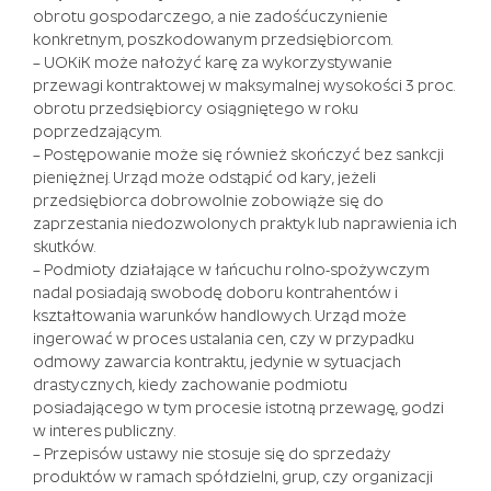
obrotu gospodarczego, a nie zadośćuczynienie
Świąt,
konkretnym, poszkodowanym przedsiębiorcom.
masz
– UOKiK może nałożyć karę za wykorzystywanie
ochotę
przewagi kontraktowej w maksymalnej wysokości 3 proc.
na
obrotu przedsiębiorcy osiągniętego w roku
Park
poprzedzającym.
rozrywki
– Postępowanie może się również skończyć bez sankcji
lub
pieniężnej. Urząd może odstąpić od kary, jeżeli
fana
przedsiębiorca dobrowolnie zobowiąże się do
motywów
zaprzestania niedozwolonych praktyk lub naprawienia ich
filmowych,
skutków.
to
– Podmioty działające w łańcuchu rolno-spożywczym
następne
nadal posiadają swobodę doboru kontrahentów i
sześć
kształtowania warunków handlowych. Urząd może
slotów
ingerować w proces ustalania cen, czy w przypadku
jest
odmowy zawarcia kontraktu, jedynie w sytuacjach
dla
drastycznych, kiedy zachowanie podmiotu
Ciebie.
posiadającego w tym procesie istotną przewagę, godzi
w interes publiczny.
Losowanie
– Przepisów ustawy nie stosuje się do sprzedaży
lotto
produktów w ramach spółdzielni, grup, czy organizacji