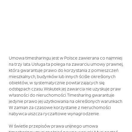
się
w
różnych
rozmiarach,
gdzie
największym
symbolem
będzie
symbol
Umowa timesharingu jest w Polsce zawierana co najmniej
4x4.
na trzy lata. Usługa ta polega na zawarciu umowy prawnej,
Free
która gwarantuje prawo do korzystania z pomieszczeń
Spiny
mieszkalnych, budynków lub innych ściśle określonych
Pl
obiektów, w systematycznie powtarzających się
-
odstępach czasu. Wskutek jej zawarcia nie uzyskuje praw
W
własności do nieruchomości. Timesharing gwarantuje
większości
jedynie prawo jej użytkowania na określonych warunkach.
przypadków
W zamian za czasowe korzystanie z nieruchomości
powodem
nabywca uiszcza ryczałtowe wynagrodzenie.
jest
to,
W świetle przepisów prawa unijnego umowa
że