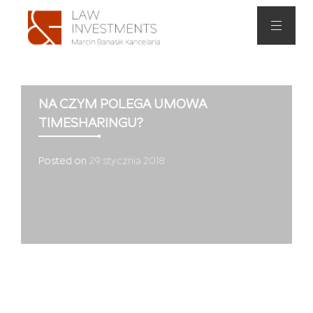
Skip
Szansa
to
content
na
wygranie
lotto
Gry
NA CZYM POLEGA UMOWA
Kasyno
TIMESHARINGU?
Jackpot
:
Nowy
automat
Posted on
29 stycznia 2018
Big
Shots
korzysta
również
z
ogromnych
symboli,
które
mogą
pojawić