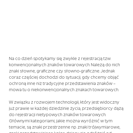
czemu
możesz
odblokować
kilka
słodkich
wypłat,
a
ogólny
motyw-
Na co dzień spotykamy się zwykle z rejestracją tzw.
dziki
konwencjonalnych znaków towarowych. Należą do nich
szop,
znaki słowne, graficzne czy słowno-graficzne. Jednak
dziki
coraz częściej dochodzi do sytuacji, gdy chcemy objąć
Kojot
ochroną inne niż tradycyjne przedstawienia znaków –
i
mowa tu o niekonwencjonalnych znakach towarowych.
dziki
byk
W związku z rozwojem technologii, który jest widoczny
okradający
już prawie w każdej dziedzinie życia, przedsiębiorcy dążą
bogatych
do rejestracji nietypowych znaków towarowych.
i
Głównymi kategoriami, jakie można wyróżnić w tym
dający
temacie, są znaki przestrzenne np. znaki trójwymiarowe,
biednym-