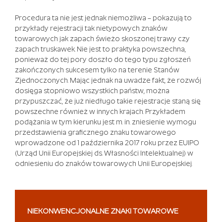
po
raz
Procedura ta nie jest jednak niemożliwa – pokazują to
kolejny
przykłady rejestracji tak nietypowych znaków
pokazali
towarowych jak zapach świeżo skoszonej trawy czy
swoje
zapach truskawek. Nie jest to praktyka powszechna,
umiejętności
ponieważ do tej pory doszło do tego typu zgłoszeń
i
zakończonych sukcesem tylko na terenie Stanów
talent.
Zjednoczonych. Mając jednak na uwadze fakt, że rozwój
dosięga stopniowo wszystkich państw, można
Kasyno
przypuszczać, że już niedługo takie rejestracje staną się
darmowe
powszechne również w innych krajach. Przykładem
bonusy
podążania w tym kierunku jest m. in. zniesienie wymogu
przedstawienia graficznego znaku towarowego
Najniższy
wprowadzone od 1 października 2017 roku przez EUIPO
Depozyt
(Urząd Unii Europejskiej ds. Własności Intelektualnej) w
Kasyno
odniesieniu do znaków towarowych Unii Europejskiej.
Czy
mogę
grać
w
NIEKONWENCJONALNE ZNAKI TOWAROWE
gry