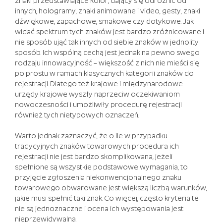
znaki przedstawiające kolor, dający się odróżnić od
jest
innych, hologramy, znaki animowane i video, gesty, znaki
zabawny.
dźwiękowe, zapachowe, smakowe czy dotykowe. Jak
Ruletki
widać spektrum tych znaków jest bardzo zróżnicowane i
Online
nie sposób ująć tak innych od siebie znaków w jednolity
Za
sposób. Ich wspólną cechą jest jednak na pewno swego
Darmo
rodzaju innowacyjność – większość z nich nie mieści się
-
po prostu w ramach klasycznych kategorii znaków do
Zdecydowałem
rejestracji. Dlatego też krajowe i międzynarodowe
się
urzędy krajowe wyszły naprzeciw oczekiwaniom
otrzymać
nowoczesności i umożliwiły procedurę rejestracji
pieniądze
również tych nietypowych oznaczeń.
przez
Paypal.
Warto jednak zaznaczyć, że o ile w przypadku
Darmowe
tradycyjnych znaków towarowych procedura ich
Gry
rejestracji nie jest bardzo skomplikowana, jeżeli
Kasyno
spełnione są wszystkie podstawowe wymagania, to
Bez
przyjęcie zgłoszenia niekonwencjonalnego znaku
Rejestracji
:
towarowego obwarowane jest większą liczbą warunków,
Pracownicy
jakie musi spełnić taki znak. Co więcej, często kryteria te
firmy
nie są jednoznaczne i ocena ich występowania jest
Merkur
nieprzewidywalna.