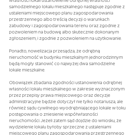
własności lokali ustanowienie odrębnej własności
innych
samodzielnego lokalu mieszkalnego następuje zgodnie z
związanych
ustaleniami miejscowego planu zagospodarowania
z
przestrzennego albo treścią decyzji o warunkach
nimi
zabudowy i zagospodarowania terenu oraz zgodnie z
zawodów
pozwoleniem na budowę albo skutecznie dokonanym
skupiła
zgłoszeniem, i zgodnie z pozwoleniem na użytkowanie.
się
na
Ponadto, nowelizacja przesądza, że odrębną
tym.
nieruchomość w budynku mieszkalnym jednorodzinnym
Automat
będą mogły stanowić co najwyżej dwa samodzielne
Do
lokale mieszkalne.
Gier
Da
Obowiązek zbadania zgodności ustanowienia odrębnej
Vinci
własności lokalu mieszkalnego w zakresie wyznaczonym
Diamonds
przez przepisy prawa miejscowego oraz decyzje
Gra
administracyjne będzie dotyczył nie tylko notariusza, ale
Za
również sądu cywilnego wyodrębniającego lokale w toku
Darmo
postępowania o zniesienie współwłasności
Bez
nieruchomości. Jeżeli zatem sąd dojdzie do wniosku, że
Rejestracji
wydzielenie lokalu byłoby sprzeczne z ustaleniami
-
miejscowego planu zagospodarowania przestrzennego
To