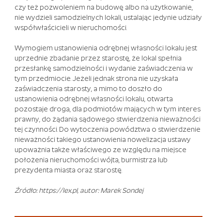
czy też pozwoleniem na budowę albo na użytkowanie,
szansa
nie wydzieli samodzielnych lokali, ustalając jedynie udziały
na
współwłaścicieli w nieruchomości.
zdobycie
wolnych
Wymogiem ustanowienia odrębnej własności lokalu jest
pieniędzy
uprzednie zbadanie przez starostę, że lokal spełnia
po
przesłankę samodzielności i wydanie zaświadczenia w
dokonaniu
tym przedmiocie. Jeżeli jednak strona nie uzyskała
wpłaty
zaświadczenia starosty, a mimo to doszło do
pieniędzy
ustanowienia odrębnej własności lokalu, otwarta
i
pozostaje droga, dla podmiotów mających w tym interes
szansę
prawny, do żądania sądowego stwierdzenia nieważności
uzyskania
tej czynności. Do wytoczenia powództwa o stwierdzenie
darmowych
nieważności takiego ustanowienia nowelizacja ustawy
spinów
upoważnia także właściwego ze względu na miejsce
bez
położenia nieruchomości wójta, burmistrza lub
wymaganego
prezydenta miasta oraz starostę.
początkowego
depozytu..
Źródło: https://lex.pl, autor: Marek Sondej
Kasyno
W
Zakopanem
: