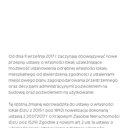
niektóre
są
nieco
bardziej
znane
niż
inne,
podczas
gdy
Od dnia 11 września 2017 r. zaczynają obowiązywać nowe
niektóre
przepisy ustawy o własności lokali, uzależniające
są
możliwość ustanowienia odrębnej własności lokalu
niezwykle
mieszkalnego od stwierdzenia zgodności z ustaleniami
kultowe
miejscowego planu zagospodarowania przestrzennego
do
oraz decyzjami administracyjnymi: pozwoleniem na
tego
budowę oraz pozwoleniem na użytkowanie.
stopnia,
że
Tę istotną zmianę wprowadziła do ustawy o własności
cała
lokali (Dz.U. z 2015 r. poz. 1892) nowelizacja dokonaną
uwaga
ustawą z 20.07.2017 r. o Krajowym Zasobie Nieruchomości
historyków
(Dz.U. poz. 1529). Zgodnie z nowym art. 2 ust. 1a ustawy o
i