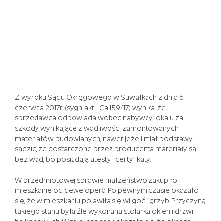
Event
Gra
Za
Darmo
Bez
Rejestracji
-
Również
masz
Z wyroku Sądu Okręgowego w Suwałkach z dnia 6
szansę
czerwca 2017r. (sygn. akt. I Ca 159/17) wynika, że
wygrać
sprzedawca odpowiada wobec nabywcy lokalu za
pieniądze,
szkody wynikające z wadliwości zamontowanych
które
materiałów budowlanych, nawet jeżeli miał podstawy
mogą
sądzić, że dostarczone przez producenta materiały są
poprawić
bez wad, bo posiadają atesty i certyfikaty.
swoją
sytuację
W przedmiotowej sprawie małżeństwo zakupiło
finansową.
mieszkanie od dewelopera. Po pewnym czasie okazało
Kasyna
się, że w mieszkaniu pojawiła się wilgoć i grzyb. Przyczyną
Online
takiego stanu była źle wykonana stolarka okien i drzwi
Legalne
: