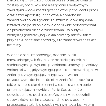
balkonowych. W toku procesu okazało się, że okna te
Gorące
zostały wyprodukowane niezgodnie z wytycznymi
czekoladki
zawartymi w dokumentacji technicznej producenta profili
i
oraz z tzw. Aprobatą Techniczną, a ponadto nie
herbaty
zamontowano ich zgodnie ze sztuką budowlaną. Wina
są
leżała także po stronie dewelopera – nie poinformował
również
on producenta okien o zastosowaniu w budynku
dostępne
wentylacji grawitacyjnej – okna powinny mieć w takim
w
przypadku specjalne szczeliny, a te zamontowane takich
kubkach
nie miały.
K,
A
W ocenie sądu rejonowego, oddanie lokalu
maszyna
mieszkalnego, w którym okna posiadają usterki, nie
może
spełnia wymogu wydania przedmiotu umowy sprzedaży
robić
wolnej od wad, gdyż występujące usterki powodują, że w
inne
zetknięciu z występującymi typowymi warunkami
przedmioty.
pogodowymi dochodzi do niszczenia ścian, podłóg, a
także i samej stolarki okiennej w stopniu wielokrotnie
Darmowe
przekraczającym zwykłe zużycie. Sąd uznał, że
obroty
deweloper jako podmiot profesjonalny nie dopełnił
za
obowiązków na nim ciążących, tj. nie powiadomił
rejestrację
producenta stolarki o specjalnych wymaganiach w tym