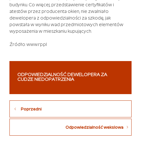
budynku. Co więcej, przedstawienie certyfikatów i
2024
atestów przez producenta okien, nie zwalniało
dewelopera z odpowiedzialności za szkodę, jak
Często
powstała w wyniku wad przedmiotowych elementów
Zadawane
wyposażenia w mieszkaniu kupujących.
Pytania
O
Źródło: www.rp.pl
Wygrane
W
Keno
Chociaż
kasyna
ODPOWIEDZIALNOŚĆ DEWELOPERA ZA
społecznościowe
CUDZE NIEDOPATRZENIA
i
darmowe
kasyna
Nawigacja
oparte
Poprzedni
na
wpisu
loteriach
mogą
Odpowiedzialność wekslowa
oferować
darmowe